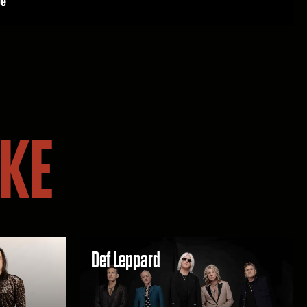
IKE
Def Leppard