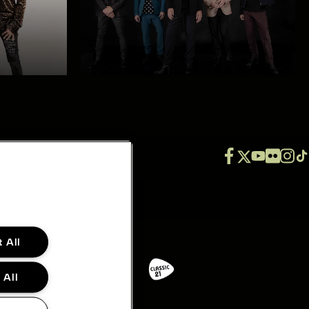
 All
 All