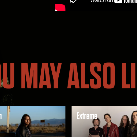
U MAY ALSO L
h
Extreme