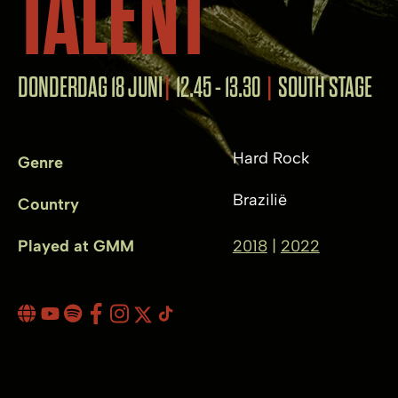
TALENT
DONDERDAG 18 JUNI
12.45 - 13.30
SOUTH STAGE
Hard Rock
Genre
Brazilië
Country
Played at GMM
2018
2022