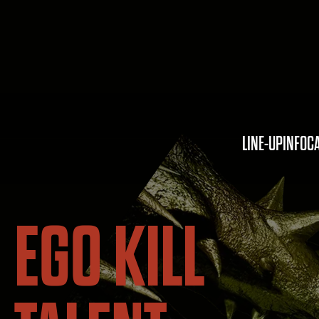
LINE-UP
INFO
C
EGO KILL