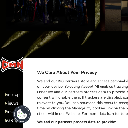
We Care About Your Privacy
We and our
128
partners store and access personal da
on your device. Selecting Accept All enables tracki
under we and our partners process data to provide. S
Line-up
Bedankt!
consent will disable them. If trackers are disabled,
Nieuws
Shop
relevant to you. You can resurface this menu to cha
time by clicking the Manage my cookies link on the 
Geschiedenis
Pers
effect within our Website. For more details, refer to o
Galerij
Contact
We and our partners process data to provide: