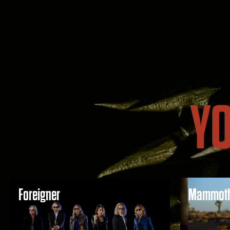
YO
Foreigner
Mammot