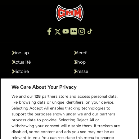
Line-up
Merci!
Actualité
Shop
Histoire
Presse
Gallery
Contact
We Care About Your Privacy
We and our
128
partners store and access personal data,
like browsing data or unique identifiers, on your device.
Selecting Accept All enables tracking technologies to
support the purposes shown under we and our partners
process data to provide. Selecting Reject All or
withdrawing your consent will disable them. If trackers are
disabled, some content and ads you see may not be as
relevant to you. You can resurface this menu to change